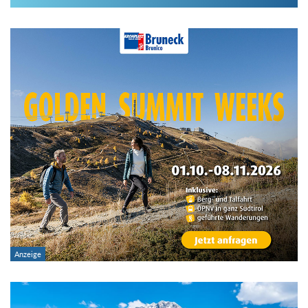
Im Hüttenarchiv suchen
Land:
Region:
Gebirge:
Hütten-Typ:
Übernachtung: