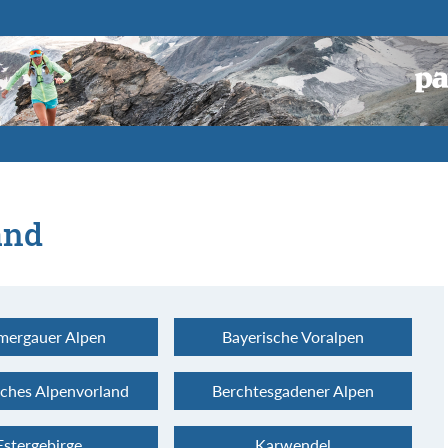
and
ergauer Alpen
Bayerische Voralpen
sches Alpenvorland
Berchtesgadener Alpen
Estergebirge
Karwendel