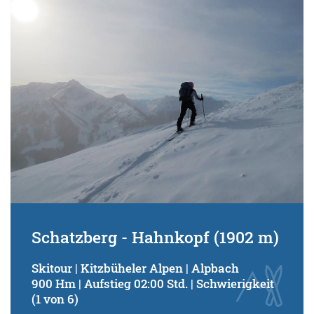
Schwierigkeitsgrad:
von
bis
Kondition (Tourdauer):
von
bis
Suchbegriff:
Schatzberg - Hahnkopf (1902 m)
Skitour | Kitzbüheler Alpen | Alpbach
900 Hm | Aufstieg 02:00 Std. | Schwierigkeit
(1 von 6)