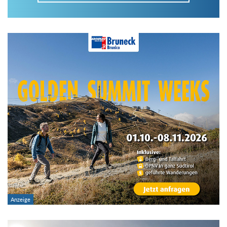
Im Tourenarchiv suchen
Land:
Region:
Gebirge:
Art der Tour: