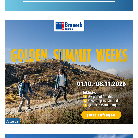
Im Tourenarchiv suchen
Land:
Region:
Gebirge:
Art der Tour: