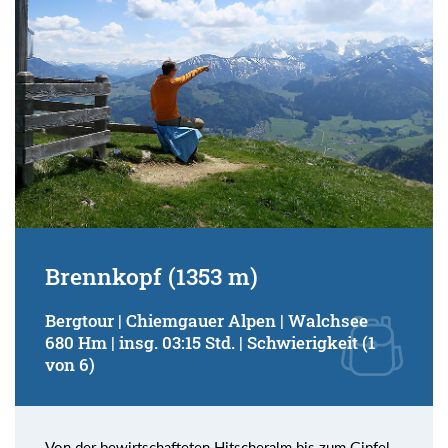
Brennkopf (1353 m)
Bergtour | Chiemgauer Alpen | Walchsee
680 Hm | insg. 03:15 Std. | Schwierigkeit (1
von 6)
Von der bewirtschafteten Hitscheralm bis zum Gipfel