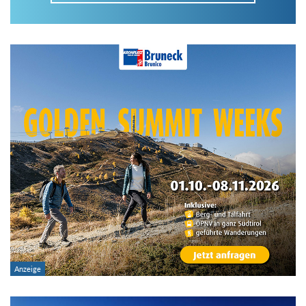
Im Tourenarchiv suchen
Land:
Region:
Gebirge:
Art der Tour: