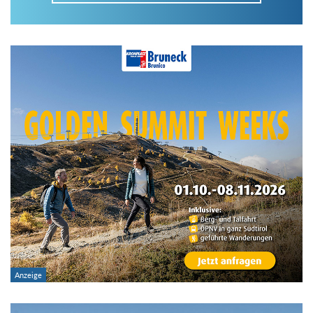
Im Tourenarchiv suchen
Land:
Region:
Gebirge:
Art der Tour: