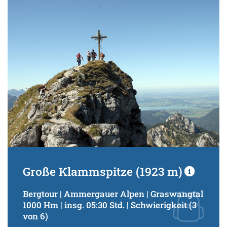
Schwierigkeitsgrad:
von
bis
Kondition (Tourdauer):
von
bis
Suchbegriff:
Große Klammspitze (1923 m)
Bergtour | Ammergauer Alpen | Graswangtal
1000 Hm | insg. 05:30 Std. | Schwierigkeit (3
von 6)