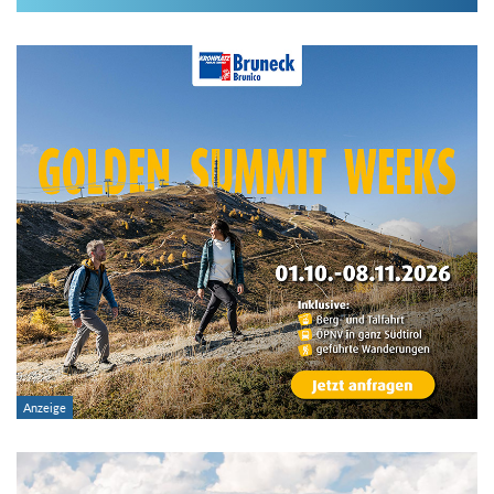
Im Hüttenarchiv suchen
Land:
Region:
Gebirge:
Hütten-Typ:
Übernachtung: