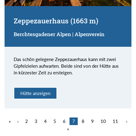
Zeppezauerhaus (1663 m)
Berchtesgadener Alpen | Alpenverein
Das schön gelegene Zeppezauerhaus kann mit zwei
Gipfelzielen aufwarten. Beide sind von der Hütte aus
in kürzester Zeit zu ersteigen.
Hütte anzeigen
«
‹
2
3
4
5
6
7
8
9
10
11
›
»