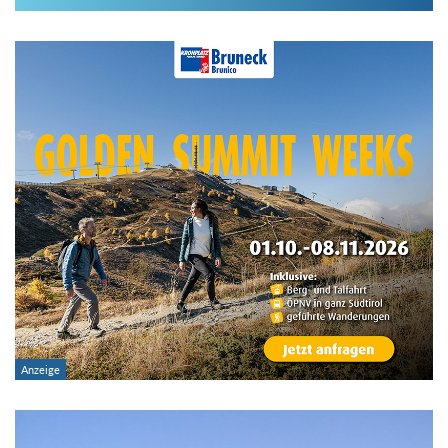
Im Hüttenarchiv suchen
Land:
Region:
Gebirge:
Hütten-Typ:
Übernachtung: