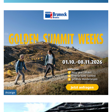
Im Hüttenarchiv suchen
Land:
Region:
Gebirge:
Hütten-Typ:
Übernachtung: