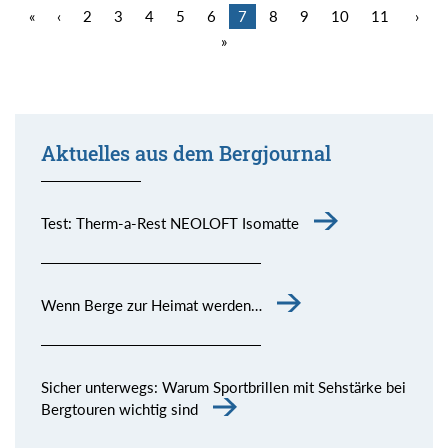
«
‹
2
3
4
5
6
7
8
9
10
11
›
»
Aktuelles aus dem Bergjournal
Test: Therm-a-Rest NEOLOFT Isomatte
Wenn Berge zur Heimat werden…
Sicher unterwegs: Warum Sportbrillen mit Sehstärke bei
Bergtouren wichtig sind