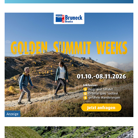
Im Hüttenarchiv suchen
Land:
Region:
Gebirge:
Hütten-Typ:
Übernachtung: