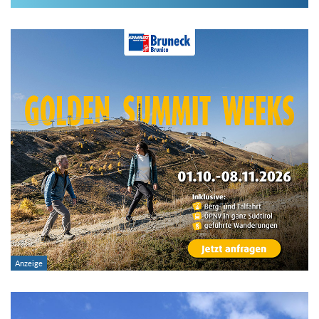
Im Hüttenarchiv suchen
Land:
Region:
Gebirge:
Hütten-Typ:
Übernachtung: