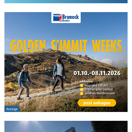
Im Hüttenarchiv suchen
Land:
Region:
Gebirge:
Hütten-Typ:
Übernachtung: