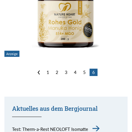
<
1
2
3
4
5
6
Aktuelles aus dem Bergjournal
Test: Therm-a-Rest NEOLOFT Isomatte