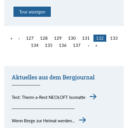
Tour anzeigen
«
‹
127
128
129
130
131
132
133
134
135
136
137
›
»
Aktuelles aus dem Bergjournal
Test: Therm-a-Rest NEOLOFT Isomatte
Wenn Berge zur Heimat werden…