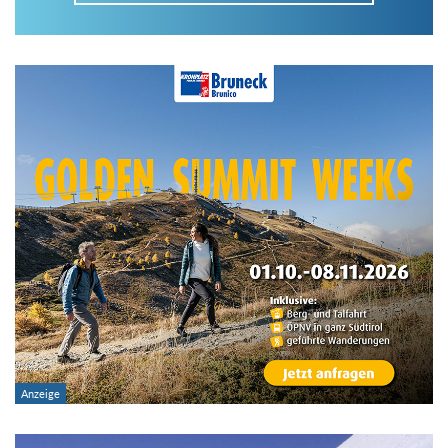
Im Tourenarchiv suchen
Land:
Region:
Gebirge:
Art der Tour: