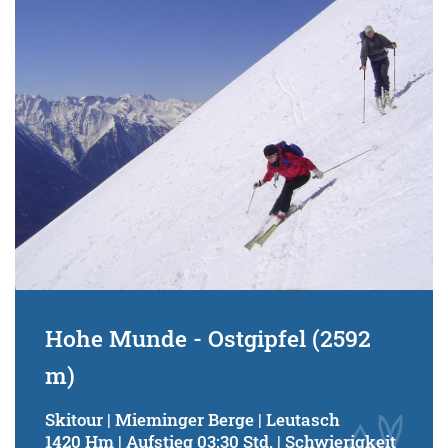
Schwierigkeitsgrad:
von
bis
Kondition (Tourdauer):
von
bis
Suchbegriff:
Hohe Munde - Ostgipfel (2592
m)
Skitour | Mieminger Berge | Leutasch
1420 Hm | Aufstieg 03:30 Std. | Schwierigkeit