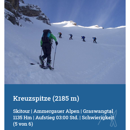
Schwierigkeitsgrad:
von
bis
Kondition (Tourdauer):
von
bis
Suchbegriff:
Kreuzspitze (2185 m)
Skitour | Ammergauer Alpen | Graswangtal
1135 Hm | Aufstieg 03:00 Std. | Schwierigkeit
(5 von 6)