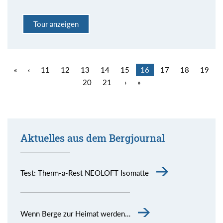
Tour anzeigen
«
‹
11
12
13
14
15
16
17
18
19
20
21
›
»
Aktuelles aus dem Bergjournal
Test: Therm-a-Rest NEOLOFT Isomatte
Wenn Berge zur Heimat werden…