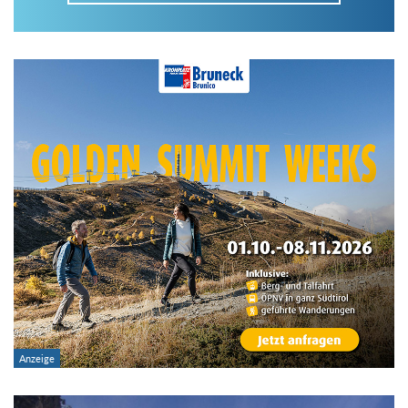
Im Tourenarchiv suchen
Land:
Region:
Gebirge:
Art der Tour: