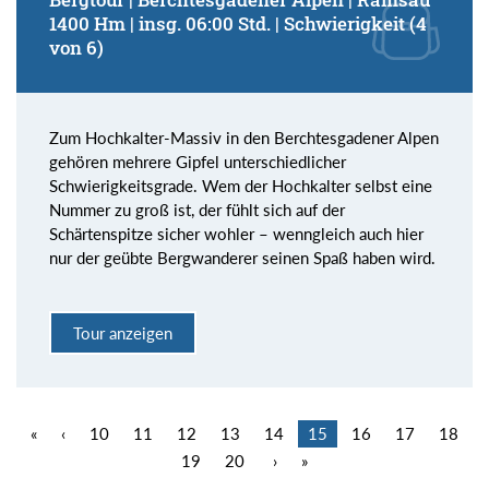
1400 Hm | insg. 06:00 Std. | Schwierigkeit (4
von 6)
Zum Hochkalter-Massiv in den Berchtesgadener Alpen
gehören mehrere Gipfel unterschiedlicher
Schwierigkeitsgrade. Wem der Hochkalter selbst eine
Nummer zu groß ist, der fühlt sich auf der
Schärtenspitze sicher wohler – wenngleich auch hier
nur der geübte Bergwanderer seinen Spaß haben wird.
Tour anzeigen
«
‹
10
11
12
13
14
15
16
17
18
19
20
›
»