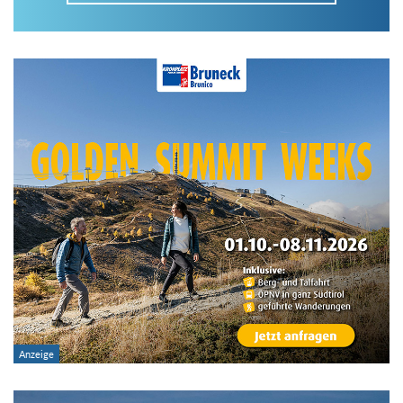
Im Tourenarchiv suchen
Land:
Region:
Gebirge:
Art der Tour: