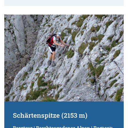
Schärtenspitze (2153 m)
Bergtour | Berchtesgadener Alpen | Ramsau