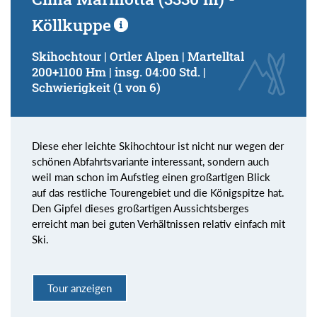
Schwierigkeitsgrad:
Köllkuppe
von
bis
Kondition (Tourdauer):
Skihochtour | Ortler Alpen | Martelltal
200+1100 Hm | insg. 04:00 Std. |
von
bis
Schwierigkeit (1 von 6)
Suchbegriff:
Diese eher leichte Skihochtour ist nicht nur wegen der
schönen Abfahrtsvariante interessant, sondern auch
weil man schon im Aufstieg einen großartigen Blick
auf das restliche Tourengebiet und die Königspitze hat.
Den Gipfel dieses großartigen Aussichtsberges
erreicht man bei guten Verhältnissen relativ einfach mit
Ski.
Tour anzeigen