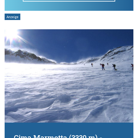
Im Tourenarchiv suchen
Land:
Region:
Gebirge:
Art der Tour:
Cima Marmotta (3330 m) -