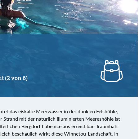
von
bis
it (2 von 6)
chtet das eiskalte Meerwasser in der dunklen Felshöhle,
r Strand mit der natürlich illuminierten Meereshöhle ist
terlichen Bergdorf Lubenice aus erreichbar. Traumhaft
gleich beschaulich wirkt diese Winnetou-Landschaft. In