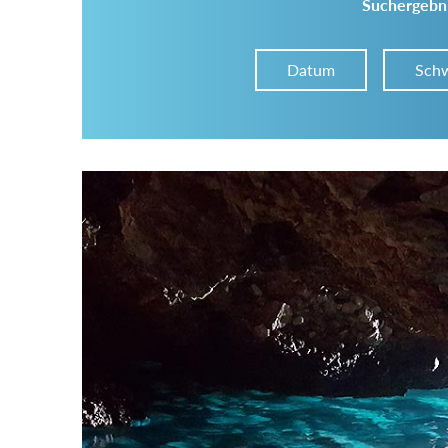
Suchergebni
Datum
Schw
Im Tourenarchiv suchen
Land:
Region:
Gebirge: