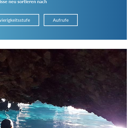
sse neu sortieren nach
ierigkeitsstufe
Aufrufe
Art der Tour:
Schwierigkeitsgrad:
von
bis
Kondition (Tourdauer):