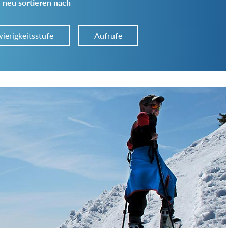
 neu sortieren nach
ierigkeitsstufe
Aufrufe
Art der Tour:
Schwierigkeitsgrad:
von
bis
Kondition (Tourdauer):