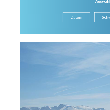
Auswahl
Datum
Schw
Im Tourenarchiv suchen
Land:
Region:
Gebirge: