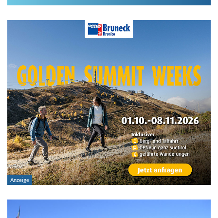
Im Hüttenarchiv suchen
Land:
Region:
Gebirge:
Hütten-Typ:
Übernachtung: