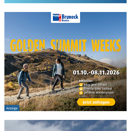
Im Hüttenarchiv suchen
Land:
Region:
Gebirge:
Hütten-Typ:
Übernachtung: