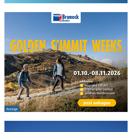
Im Hüttenarchiv suchen
Land:
Region:
Gebirge:
Hütten-Typ:
Übernachtung: