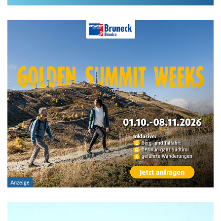
Im Hüttenarchiv suchen
Land:
Region:
Gebirge:
Hütten-Typ:
Übernachtung: