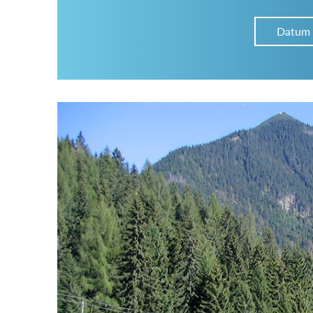
Datum
Im Hüttenarchiv suchen
Land:
Region:
Gebirge: