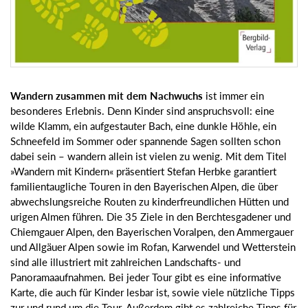
Wandern zusammen mit dem Nachwuchs
ist immer ein
besonderes Erlebnis. Denn Kinder sind anspruchsvoll: eine
wilde Klamm, ein aufgestauter Bach, eine dunkle Höhle, ein
Schneefeld im Sommer oder spannende Sagen sollten schon
dabei sein – wandern allein ist vielen zu wenig. Mit dem Titel
»Wandern mit Kindern« präsentiert Stefan Herbke garantiert
familientaugliche Touren in den Bayerischen Alpen, die über
abwechslungsreiche Routen zu kinderfreundlichen Hütten und
urigen Almen führen. Die 35 Ziele in den Berchtesgadener und
Chiemgauer Alpen, den Bayerischen Voralpen, den Ammergauer
und Allgäuer Alpen sowie im Rofan, Karwendel und Wetterstein
sind alle illustriert mit zahlreichen Landschafts- und
Panoramaaufnahmen. Bei jeder Tour gibt es eine informative
Karte, die auch für Kinder lesbar ist, sowie viele nützliche Tipps
zur und rund um die Tour. Außerdem gibt es zahlreiche Tipps für