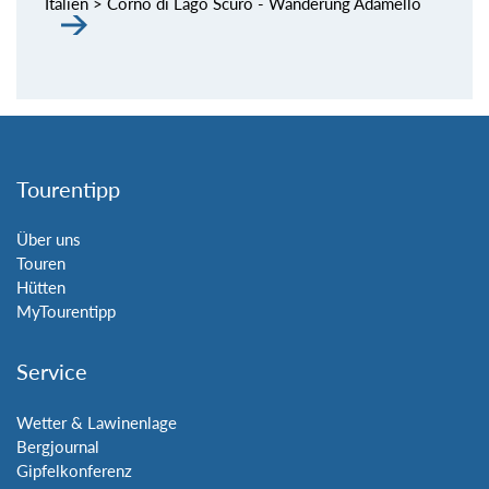
Italien > Corno di Lago Scuro - Wanderung Adamello
Tourentipp
Über uns
Touren
Hütten
MyTourentipp
Service
Wetter & Lawinenlage
Bergjournal
Gipfelkonferenz