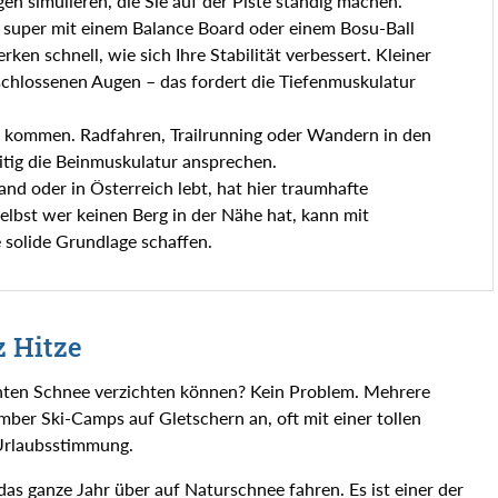
en simulieren, die Sie auf der Piste ständig machen.
 super mit einem Balance Board oder einem Bosu-Ball
ken schnell, wie sich Ihre Stabilität verbessert. Kleiner
schlossenen Augen – das fordert die Tiefenmuskulatur
rz kommen. Radfahren, Trailrunning oder Wandern in den
itig die Beinmuskulatur ansprechen.
nd oder in Österreich lebt, hat hier traumhafte
elbst wer keinen Berg in der Nähe hat, kann mit
solide Grundlage schaffen.
 Hitze
hten Schnee verzichten können? Kein Problem. Mehrere
mber Ski-Camps auf Gletschern an, oft mit einer tollen
 Urlaubsstimmung.
as ganze Jahr über auf Naturschnee fahren. Es ist einer der