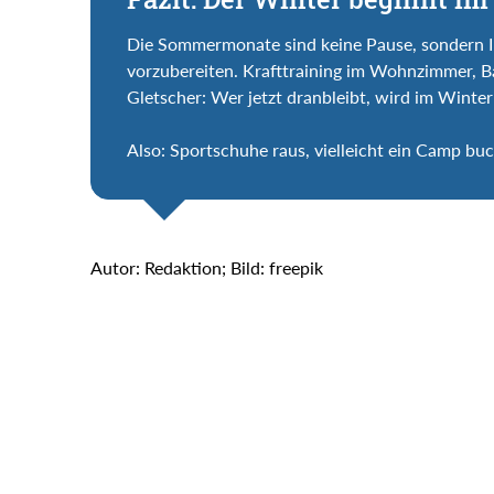
Die Sommermonate sind keine Pause, sondern Ihr
vorzubereiten. Krafttraining im Wohnzimmer, 
Gletscher: Wer jetzt dranbleibt, wird im Winter
Also: Sportschuhe raus, vielleicht ein Camp b
Autor: Redaktion; Bild: freepik