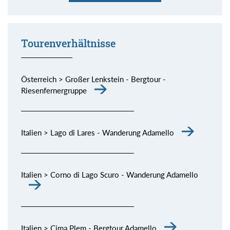
er habe ganz besonderes Wasser. Stimmt!
allen Schattierungen.
spektakuläre Dolomiten-Kette.
die Piste, aber Sonne und Fernsicht waren großartig.
bisschen Skitouren gehen und dazu noch derart schöne
Momente (siehe Bild) genießen.
Tourenverhältnisse
Österreich > Großer Lenkstein - Bergtour -
Riesenfernergruppe
Italien > Lago di Lares - Wanderung Adamello
Italien > Corno di Lago Scuro - Wanderung Adamello
Italien > Cima Plem - Bergtour Adamello