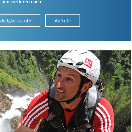
 neu sortieren nach
ierigkeitsstufe
Aufrufe
Art der Tour:
Schwierigkeitsgrad:
von
bis
Kondition (Tourdauer):