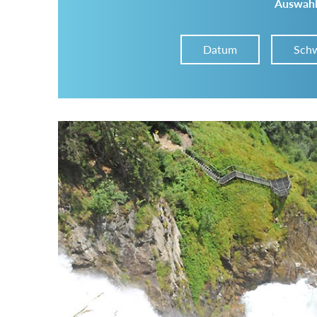
Auswahl
Datum
Schw
Im Tourenarchiv suchen
Land:
Region:
Gebirge: