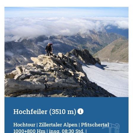
Schwierigkeitsgrad:
von
bis
Kondition (Tourdauer):
von
bis
Suchbegriff:
Hochfeiler (3510 m)
Hochtour | Zillertaler Alpen | Pfitschertal
1000+800 Hm | insg. 08:30 Std. |