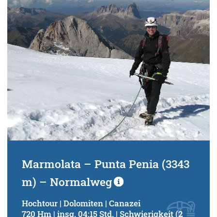
Schwierigkeitsgrad:
von
bis
Kondition (Tourdauer):
von
bis
Suchbegriff:
Marmolata – Punta Penia (3343
m) – Normalweg
Hochtour | Dolomiten | Canazei
720 Hm | insg. 04:15 Std. | Schwierigkeit (2