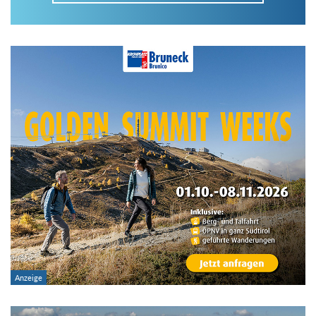
Im Tourenarchiv suchen
Land:
Region:
Gebirge:
Art der Tour: