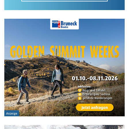
Im Tourenarchiv suchen
Land:
Region:
Gebirge:
Art der Tour: