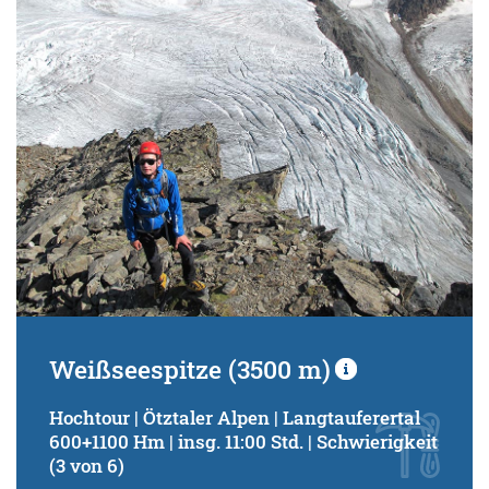
Schwierigkeitsgrad:
von
bis
Kondition (Tourdauer):
von
bis
Suchbegriff:
Weißseespitze (3500 m)
Hochtour | Ötztaler Alpen | Langtauferertal
600+1100 Hm | insg. 11:00 Std. | Schwierigkeit
(3 von 6)