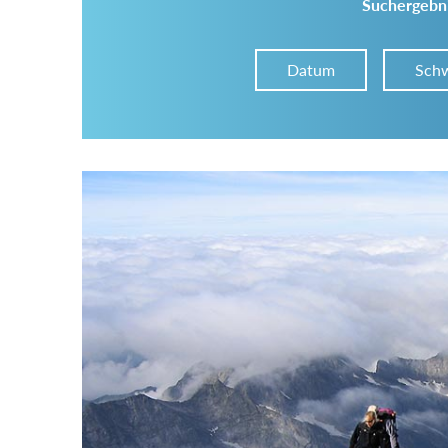
Suchergebni
Datum
Schw
Im Tourenarchiv suchen
Land:
Region:
Gebirge: