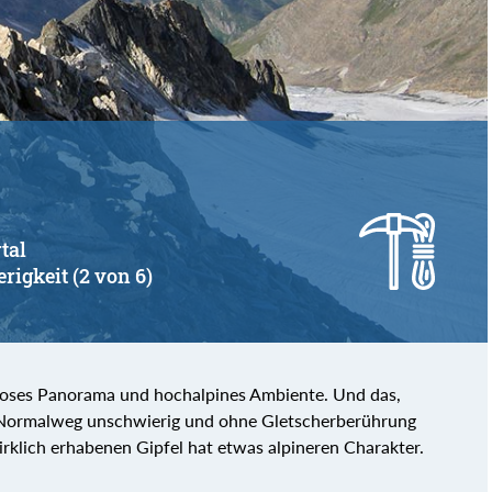
von
bis
rtal
erigkeit (2 von 6)
ndioses Panorama und hochalpines Ambiente. Und das,
m Normalweg unschwierig und ohne Gletscherberührung
irklich erhabenen Gipfel hat etwas alpineren Charakter.