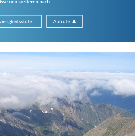
sse neu sortieren nach
ierigkeitsstufe
Aufrufe
Art der Tour:
Schwierigkeitsgrad:
von
bis
Kondition (Tourdauer):