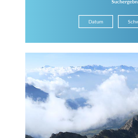
Suchergebni
Datum
Schw
Im Tourenarchiv suchen
Land:
Region:
Gebirge: