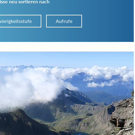
sse neu sortieren nach
ierigkeitsstufe
Aufrufe
Art der Tour:
Schwierigkeitsgrad:
von
bis
Kondition (Tourdauer):