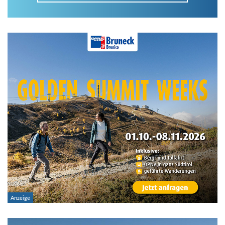
Im Tourenarchiv suchen
Land:
Region:
Gebirge:
Art der Tour: