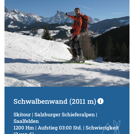
Schwierigkeitsgrad:
von
bis
Kondition (Tourdauer):
von
bis
Suchbegriff:
Schwalbenwand (2011 m)
Skitour | Salzburger Schieferalpen |
Saalfelden
1200 Hm | Aufstieg 03:00 Std. | Schwierigkeit