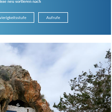
sse neu sortieren nach
ierigkeitsstufe
Aufrufe
Art der Tour:
Schwierigkeitsgrad:
von
bis
Kondition (Tourdauer):