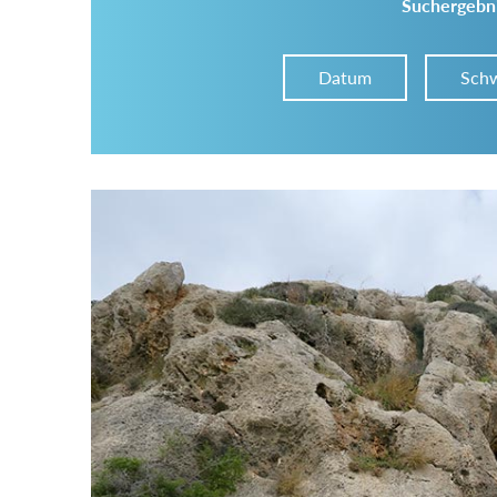
Suchergebni
Datum
Schw
Im Tourenarchiv suchen
Land:
Region:
Gebirge: