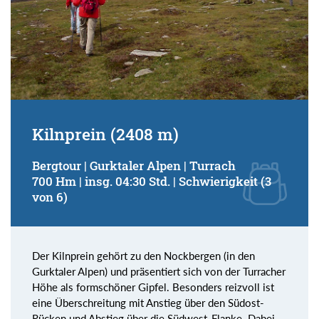
Kilnprein (2408 m)
Bergtour | Gurktaler Alpen | Turrach
700 Hm | insg. 04:30 Std. | Schwierigkeit (3
von 6)
Der Kilnprein gehört zu den Nockbergen (in den
Gurktaler Alpen) und präsentiert sich von der Turracher
Höhe als formschöner Gipfel. Besonders reizvoll ist
eine Überschreitung mit Anstieg über den Südost-
Rücken und Abstieg über die Südwest-Flanke. Dabei