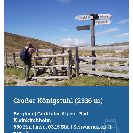
Schwierigkeitsgrad:
von
bis
Kondition (Tourdauer):
von
bis
Suchbegriff:
Großer Königstuhl (2336 m)
Bergtour | Gurktaler Alpen | Bad
Kleinkirchheim
650 Hm | insg. 03:15 Std. | Schwierigkeit (1