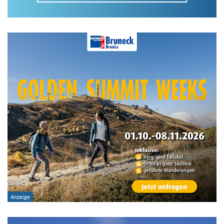
Im Tourenarchiv suchen
Land:
Region:
Gebirge:
Art der Tour: