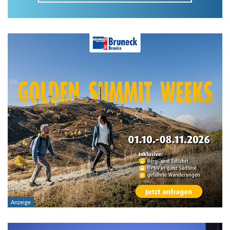
Im Tourenarchiv suchen
Land:
Region:
Gebirge:
Art der Tour: