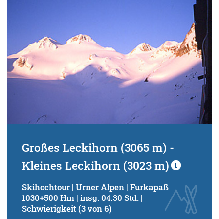
Schwierigkeitsgrad:
von
bis
Kondition (Tourdauer):
von
bis
Suchbegriff:
Großes Leckihorn (3065 m) -
Kleines Leckihorn (3023 m)
Skihochtour | Urner Alpen | Furkapaß
1030+500 Hm | insg. 04:30 Std. |
Schwierigkeit (3 von 6)