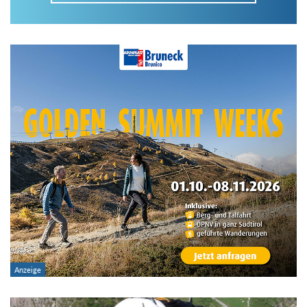
Im Tourenarchiv suchen
Land:
Region:
Gebirge:
Art der Tour: