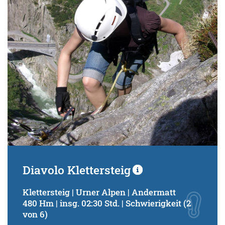
Schwierigkeitsgrad:
von
bis
Kondition (Tourdauer):
von
bis
Suchbegriff:
Diavolo Klettersteig
Klettersteig | Urner Alpen | Andermatt
480 Hm | insg. 02:30 Std. | Schwierigkeit (2
von 6)