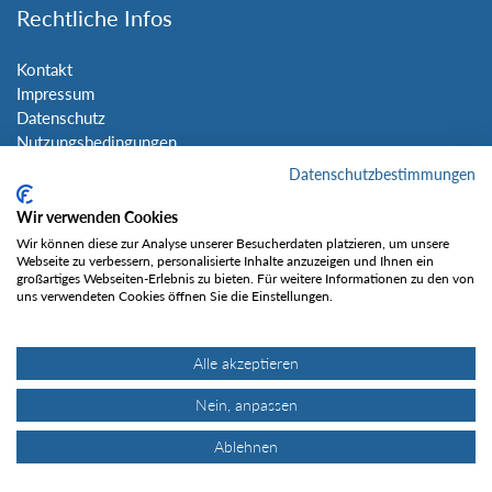
Rechtliche Infos
Kontakt
Impressum
Datenschutz
Nutzungsbedingungen
Sitemap
Datenschutzbestimmungen
Wir verwenden Cookies
Social Media
Wir können diese zur Analyse unserer Besucherdaten platzieren, um unsere
Webseite zu verbessern, personalisierte Inhalte anzuzeigen und Ihnen ein
großartiges Webseiten-Erlebnis zu bieten. Für weitere Informationen zu den von
uns verwendeten Cookies öffnen Sie die Einstellungen.
Alle akzeptieren
Gefällt mir
Nein, anpassen
Ablehnen
© Tourentipp.com 2025