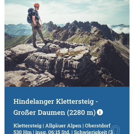
Schwierigkeitsgrad:
von
bis
Kondition (Tourdauer):
von
bis
Suchbegriff:
Hindelanger Klettersteig -
Großer Daumen (2280 m)
Klettersteig | Allgäuer Alpen | Oberstdorf
530 Hm | insg. 06:15 Std. | Schwierigkeit (3