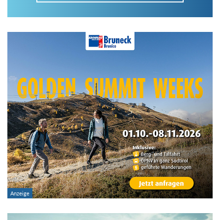
Im Tourenarchiv suchen
Land:
Region:
Gebirge:
Art der Tour: