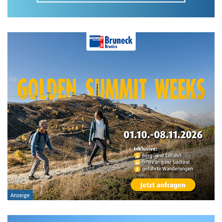
Im Tourenarchiv suchen
Land:
Region:
Gebirge:
Art der Tour: