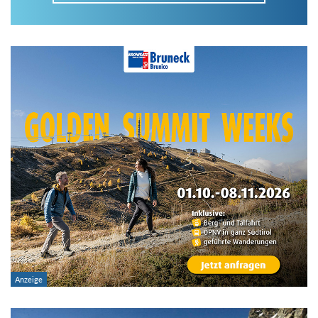
Im Tourenarchiv suchen
Land:
Region:
Gebirge:
Art der Tour: