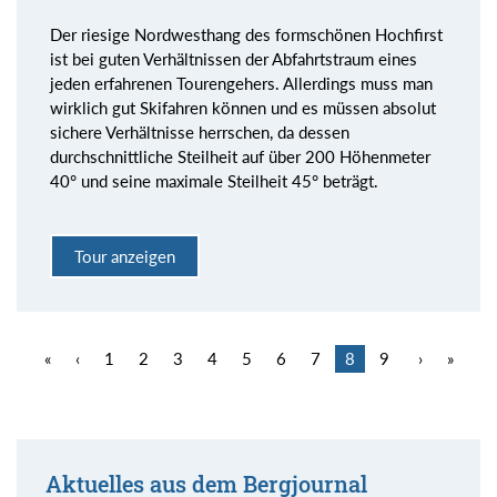
Der riesige Nordwesthang des formschönen Hochfirst
ist bei guten Verhältnissen der Abfahrtstraum eines
jeden erfahrenen Tourengehers. Allerdings muss man
wirklich gut Skifahren können und es müssen absolut
sichere Verhältnisse herrschen, da dessen
durchschnittliche Steilheit auf über 200 Höhenmeter
40° und seine maximale Steilheit 45° beträgt.
Tour anzeigen
«
‹
1
2
3
4
5
6
7
8
9
›
»
Aktuelles aus dem Bergjournal