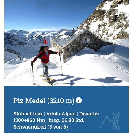
Schwierigkeitsgrad:
von
bis
Kondition (Tourdauer):
von
bis
Suchbegriff:
Piz Medel (3210 m)
Skihochtour | Adula Alpen | Disentis
1200+860 Hm | insg. 06:30 Std. |
Schwierigkeit (3 von 6)