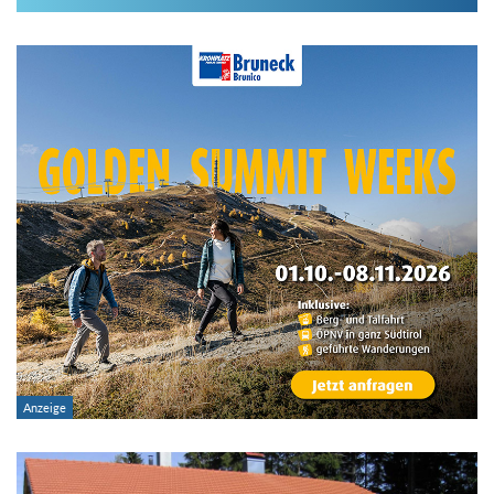
Im Hüttenarchiv suchen
Land:
Region:
Gebirge:
Hütten-Typ:
Übernachtung: