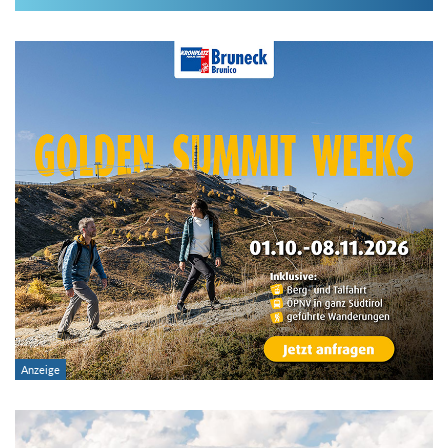
Im Hüttenarchiv suchen
Land:
Region:
Gebirge:
Hütten-Typ:
Übernachtung: