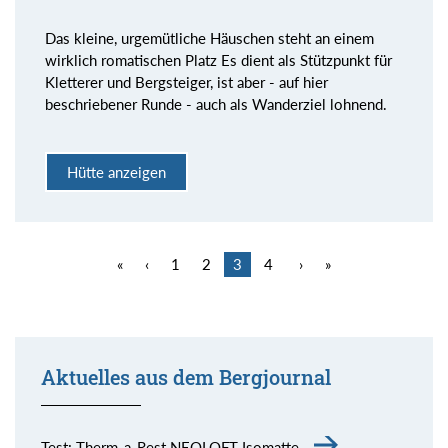
Das kleine, urgemütliche Häuschen steht an einem
wirklich romatischen Platz Es dient als Stützpunkt für
Kletterer und Bergsteiger, ist aber - auf hier
beschriebener Runde - auch als Wanderziel lohnend.
Hütte anzeigen
«
‹
1
2
3
4
›
»
Aktuelles aus dem Bergjournal
Test: Therm-a-Rest NEOLOFT Isomatte