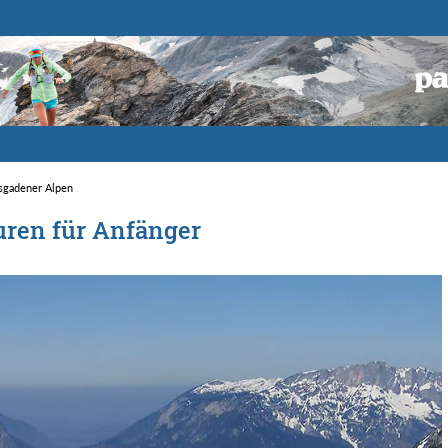
sgadener Alpen
uren für Anfänger