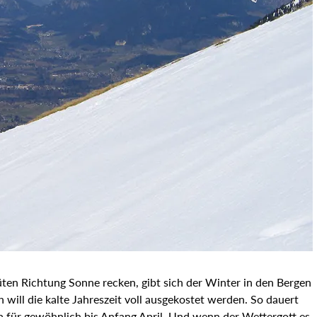
üten Richtung Sonne recken, gibt sich der Winter in den Bergen
h will die kalte Jahreszeit voll ausgekostet werden. So dauert
 für gewöhnlich bis Anfang April. Und wenn der Wettergott es