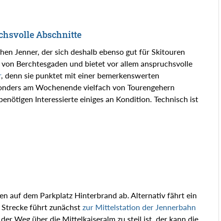
hsvolle Abschnitte
en Jenner, der sich deshalb ebenso gut für Skitouren
ch von Berchtesgaden und bietet vor allem anspruchsvolle
r
, denn sie punktet mit einer bemerkenswerten
esonders am Wochenende vielfach von Tourengehern
enötigen Interessierte einiges an Kondition. Technisch ist
en auf dem Parkplatz Hinterbrand ab. Alternativ fährt ein
 Strecke führt zunächst
zur Mittelstation der Jennerbahn
er Weg über die Mittelkaiseralm zu steil ist, der kann die