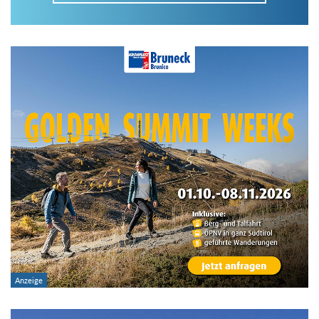
Im Tourenarchiv suchen
Land:
Region:
Gebirge:
Art der Tour: