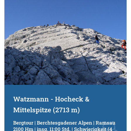
Schwierigkeitsgrad:
von
bis
Kondition (Tourdauer):
von
bis
Suchbegriff:
Watzmann - Hocheck &
Mittelspitze (2713 m)
Bergtour | Berchtesgadener Alpen | Ramsau
2100 Hm | insg. 11:00 Std. | Schwierigkeit (4