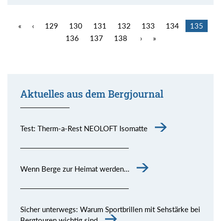
«
‹
129
130
131
132
133
134
135
136
137
138
›
»
Aktuelles aus dem Bergjournal
Test: Therm-a-Rest NEOLOFT Isomatte
Wenn Berge zur Heimat werden…
Sicher unterwegs: Warum Sportbrillen mit Sehstärke bei
Bergtouren wichtig sind