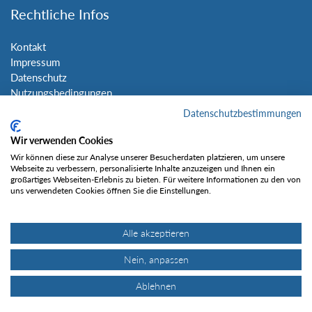
Rechtliche Infos
Kontakt
Impressum
Datenschutz
Nutzungsbedingungen
Sitemap
Datenschutzbestimmungen
Wir verwenden Cookies
Social Media
Wir können diese zur Analyse unserer Besucherdaten platzieren, um unsere
Webseite zu verbessern, personalisierte Inhalte anzuzeigen und Ihnen ein
großartiges Webseiten-Erlebnis zu bieten. Für weitere Informationen zu den von
uns verwendeten Cookies öffnen Sie die Einstellungen.
Alle akzeptieren
Gefällt mir
Nein, anpassen
Ablehnen
© Tourentipp.com 2025