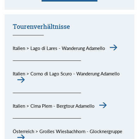
er habe ganz besonderes Wasser. Stimmt!
allen Schattierungen.
spektakuläre Dolomiten-Kette.
die Piste, aber Sonne und Fernsicht waren großartig.
bisschen Skitouren gehen und dazu noch derart schöne
Momente (siehe Bild) genießen.
Tourenverhältnisse
Italien > Lago di Lares - Wanderung Adamello
Italien > Corno di Lago Scuro - Wanderung Adamello
Italien > Cima Plem - Bergtour Adamello
Österreich > Großes Wiesbachhorn - Glocknergruppe