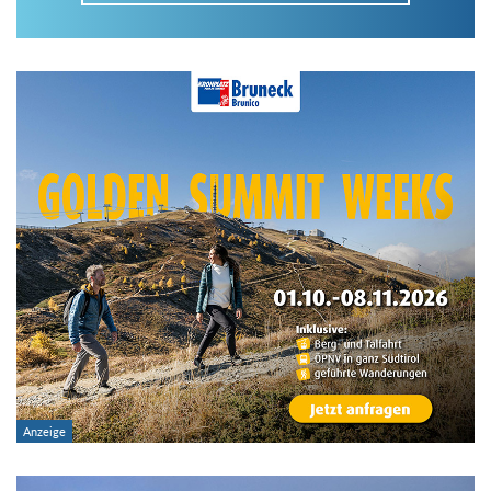
Im Tourenarchiv suchen
Land:
Region:
Gebirge:
Art der Tour: