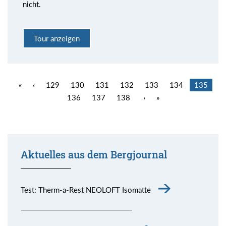
nicht.
Tour anzeigen
«
‹
129
130
131
132
133
134
135
136
137
138
›
»
Aktuelles aus dem Bergjournal
Test: Therm-a-Rest NEOLOFT Isomatte