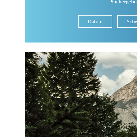
Suchergebni
Datum
Schw
Im Tourenarchiv suchen
Land:
Region:
Gebirge: