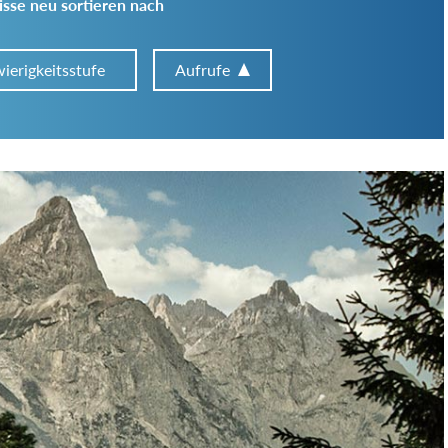
sse neu sortieren nach
ierigkeitsstufe
Aufrufe
Art der Tour:
Schwierigkeitsgrad:
von
bis
Kondition (Tourdauer):