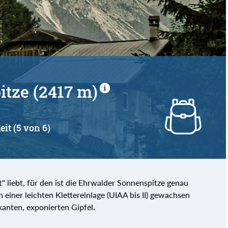
von
bis
tze (2417 m)
d
eit (5 von 6)
t" liebt, für den ist die Ehrwalder Sonnenspitze genau
n einer leichten Klettereinlage (UIAA bis II) gewachsen
anten, exponierten Gipfel.