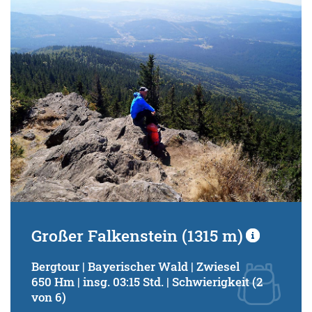
Schwierigkeitsgrad:
von
bis
Kondition (Tourdauer):
von
bis
Suchbegriff:
Großer Falkenstein (1315 m)
Bergtour | Bayerischer Wald | Zwiesel
650 Hm | insg. 03:15 Std. | Schwierigkeit (2
von 6)