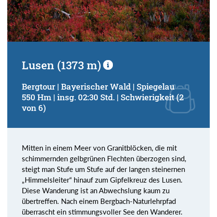
Lusen (1373 m)
Bergtour | Bayerischer Wald | Spiegelau
550 Hm | insg. 02:30 Std. | Schwierigkeit (2
von 6)
Mitten in einem Meer von Granitblöcken, die mit
schimmernden gelbgrünen Flechten überzogen sind,
steigt man Stufe um Stufe auf der langen steinernen
„Himmelsleiter“ hinauf zum Gipfelkreuz des Lusen.
Diese Wanderung ist an Abwechslung kaum zu
übertreffen. Nach einem Bergbach-Naturlehrpfad
überrascht ein stimmungsvoller See den Wanderer.