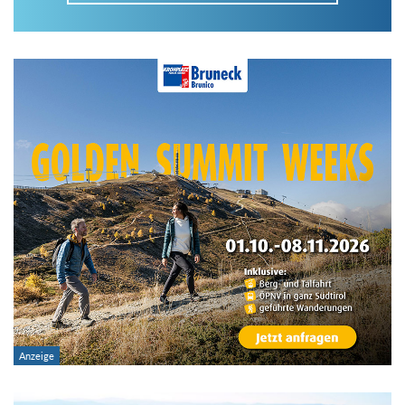
Im Tourenarchiv suchen
Land:
Region:
Gebirge:
Art der Tour: