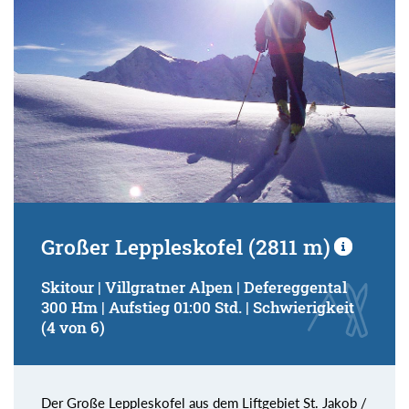
Großer Leppleskofel (2811 m)
Skitour | Villgratner Alpen | Defereggental
300 Hm | Aufstieg 01:00 Std. | Schwierigkeit
(4 von 6)
Der Große Leppleskofel aus dem Liftgebiet St. Jakob /