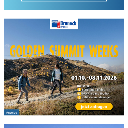
Im Tourenarchiv suchen
Land:
Region:
Gebirge:
Art der Tour: