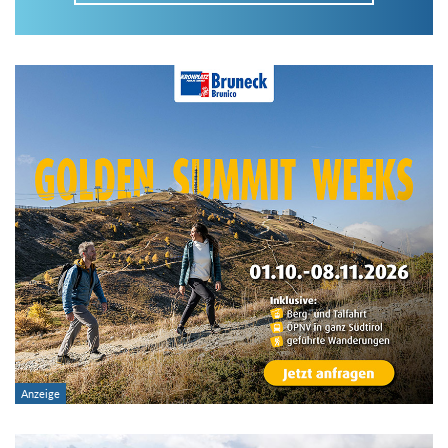
Im Tourenarchiv suchen
Land:
Region:
Gebirge:
Art der Tour: