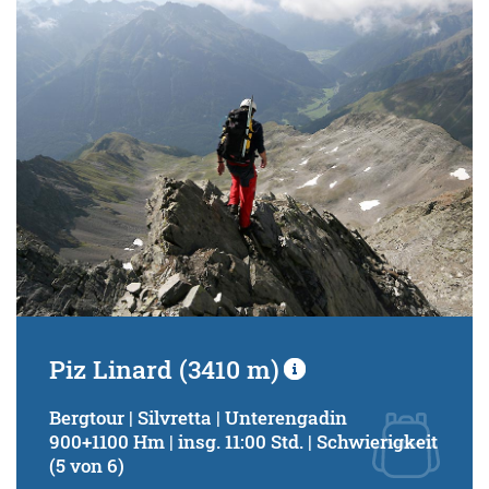
Schwierigkeitsgrad:
von
bis
Kondition (Tourdauer):
von
bis
Suchbegriff:
Piz Linard (3410 m)
Bergtour | Silvretta | Unterengadin
900+1100 Hm | insg. 11:00 Std. | Schwierigkeit
(5 von 6)